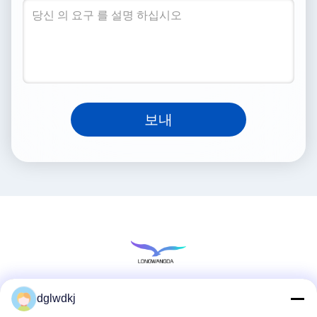
보내
dglwdkj
소셜 미디어