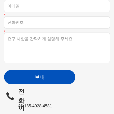
보내
전
화
86-135-4928-4581
이