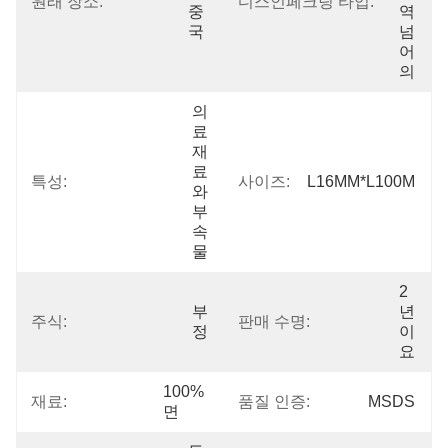
원래 장소:
디스인페크팅 타입:
중
역 
국
넘
어
의
의
료 
재
료
특성:
사이즈:
L16MM*L100M
와 
부
속
물
2
부
년
주식:
판매 수명:
정
이
요
100% 
재료:
품질 인증:
MSDS
면