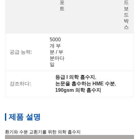
포
드
트
보
드 
박
스
5000
개 부
공급 능력:
분 / 부
분마다   
일
등급 I 의학 흡수지
, 
강조하다:
논문을 흡수하는 HME 수분
, 
190gsm 의학 흡수지
제품 설명
환기와 수분 교횐기를 위한 의학 흡수지