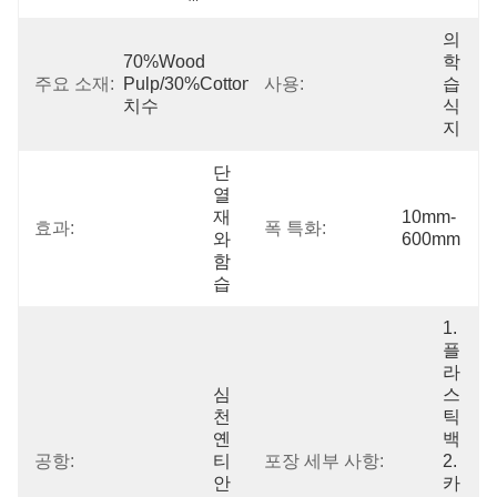
의
70%Wood 
학 
주요 소재:
Pulp/30%Cotton 
사용:
습
치수
식
지
단
열
재
10mm-
효과:
폭 특화:
와 
600mm
함
습
1.
플
라
심
스
천 
틱 
옌
백  
공항:
티
포장 세부 사항:
2.
안 
카