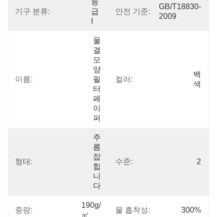
등
GB/T18830-
기구 분류:
급 
안전 기준:
2009
I
물
결
모
양 
백
이름:
필
컬러:
색
터 
페
이
퍼
주
름
잡
형태:
수준:
2
힙
니
다
190g/
중량:
물 흡착성:
300%
㎡