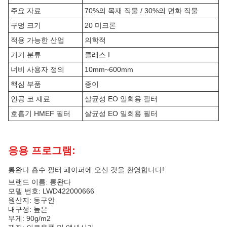
주요 자료
70%의 목재 직물 / 30%의 면화 직물
구멍 크기
20 미크론
적용 가능한 산업
의학적
기기 분류
클래스 I
너비 사용자 정의
10mm~600mm
핵심 부품
종이
인공 코 재료
살균성 EO 일회용 필터
호흡기 HMEF 필터
살균성 EO 일회용 필터
응용 프로그램:
롱완다 흡수 필터 페이퍼에 오신 것을 환영합니다!
브랜드 이름: 롱완다
모델 번호: LWD422000666
원산지: 동구안
내구성: 높은
무게: 90g/m2