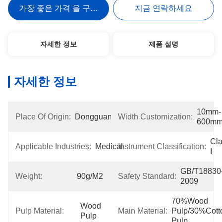
가장 좋은 가격 을 구하라
지금 연락하세요
자세한 정보
제품 설명
자세한 정보
10mm-
Place Of Origin:
Dongguan
Width Customization:
600m
Cla
Applicable Industries:
Medical
Instrument Classification:
I
GB/T18830
Weight:
90g/m2
Safety Standard:
2009
70%Wood 
Wood 
Pulp Material:
Main Material:
Pulp/30%Cotto
Pulp
Pulp