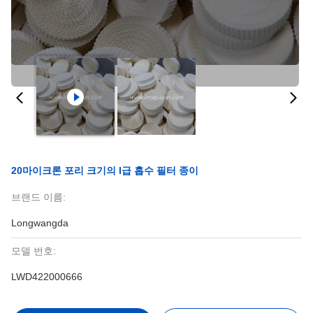
20마이크론 포리 크기의 I급 흡수 필터 종이
브랜드 이름:
Longwangda
모델 번호:
LWD422000666