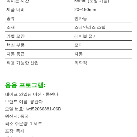
먹이는 시간
55mm (조정 가능)
제품 너비
20~150mm
종류
반자동
소재
스테인리스 스틸
라벨 모양
레이블 접기
핵심 부품
모터
자동 등급
자동
적용 가능한 산업
의학적
응용 프로그램:
테이프 와일딩 머신 - 롱완다
브랜드 이름: 롱완다
모델 번호: lwd52066881-06D
원산지: 중국
최소 주문량: 1 세트
포장: 목재