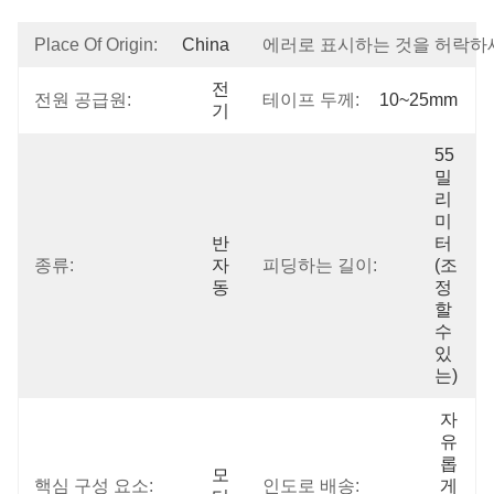
Place Of Origin:
China
에러로 표시하는 것을 허락하
전
전원 공급원:
테이프 두께:
10~25mm
기
55 
밀
리
미
반
터 
종류:
자
피딩하는 길이:
(조
동
정
할 
수 
있
는)
자
유
롭
모
핵심 구성 요소:
인도로 배송:
게 