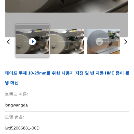
테이프 두께 10-25mm를 위한 사용자 지정 및 반 자동 HME 종이 롤
윙 머신
브랜드 이름:
longwangda
모델 번호:
lwd52066881-06D