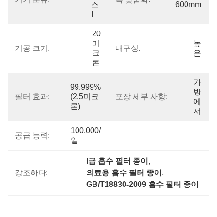
스 
600mm
I
20
미
높
기공 크기:
내구성:
크
은
론
가
99.999%
방
필터 효과:
(2.5미크
포장 세부 사항:
에
론)
서
100,000/
공급 능력:
일
I급 흡수 필터 종이
, 
강조하다:
의료용 흡수 필터 종이
, 
GB/T18830-2009 흡수 필터 종이