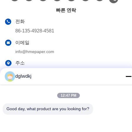
빠른 연락
전화
86-135-4928-4581
이메일
info@hmepaper.com
주소
3층, 빌딩 5, 9번 첸글리 애비뉴, 퉁키아오 타운, 조랑카이 하
dglwdkj
이테크 지역, 중국 광둥 성 후이저우 시
12:47 PM
개인정보 보호 정책
|
사이트맵
중국 좋은 품질 hme 필터 페이퍼 공급자. 저작권 2022-2026
Good day, what product are you looking for?
Huizhou Longwangda Technology Co., Ltd. 모두 모든 권리 보호