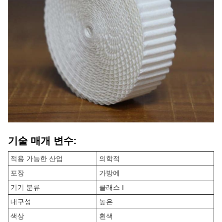
기술 매개 변수:
적용 가능한 산업
의학적
포장
가방에
기기 분류
클래스 I
내구성
높은
색상
흰색