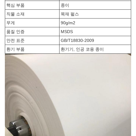
핵심 부품
종이
직물 소재
목재 펄스
무게
90g/m2
품질 인증
MSDS
안전 표준
GB/T18830-2009
환기 부품
환기기, 인공 코용 종이