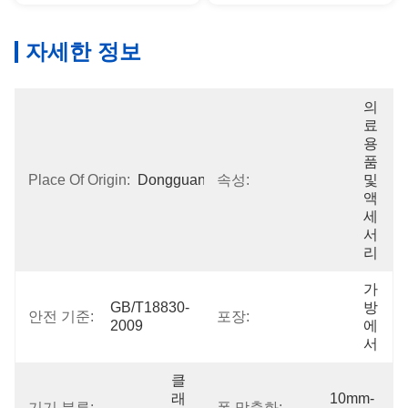
자세한 정보
의
료
용
품 
Place Of Origin:
Dongguan
속성:
및 
액
세
서
리
가
GB/T18830-
방
안전 기준:
포장:
2009
에
서
클
래
10mm-
기기 분류:
폭 맞춤화: