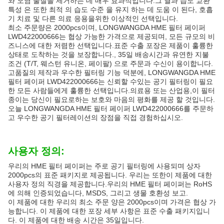
와 오염 물질을 제거하는 데 매우 효과적입니다.그 열과 습도 교환
특성 은 또한 최적 의 습도 수준 을 유지 하는 데 도움 이 된다, 호흡
기 치료 및 다른 의료 응용을위한 이상적인 선택입니다.
최소 주문량은 2000pcs이며, LONGWANGDA HME 필터 페이퍼
LWD422000666는 협상 가능한 가격으로 제공되며, 모든 규모의 비
즈니스에 대한 저렴한 선택입니다.표준 수출 포장은 제품이 훌륭한
상태로 도착하는 것을 보장합니다., 35일 배송시간과 유연한 지불
조건 (T/T, 웨스턴 유니온, 페이팔) 으로 주문과 수신이 용이합니다.
고품질의 제작과 우수한 필터링 기능 덕분에, LONGWANGDA HME
필터 페이퍼 LWD422000666는 신뢰할 수있는 공기 필터링이 필요
한 모든 사람들에게 훌륭한 선택입니다.의료용 또는 산업용,이 필터
종이는 당신이 필요로하는 보호와 마음의 평화를 제공 할 것입니다.
오늘 LONGWANGDA HME 필터 페이퍼 LWD422000666를 주문하
고 우수한 공기 필터레이션의 장점을 직접 경험하십시오.
사용자 정의:
우리의 HME 필터 페이퍼는 주로 공기 필터링에 사용되며 상자
2000pcs의 표준 패키지로 제공됩니다. 우리는 또한이 제품에 대한
사용자 정의 직경을 제공합니다.우리의 HME 필터 페이퍼는 RoHS
에 의해 인증되었습니다, MSDS, 그리고 생물 호환성 보고.
이 제품에 대한 우리의 최소 주문 양은 2000pcs이며 가격은 협상 가
능합니다. 이 제품에 대한 포장 세부 사항은 표준 수출 패키지입니
다. 이 제품에 대한 배송 시간은 35일입니다.