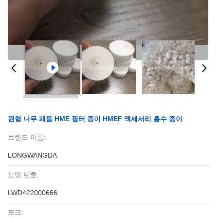
원형 나무 패들 HME 필터 종이 HMEF 액세서리 흡수 종이
브랜드 이름:
LONGWANGDA
모델 번호:
LWD422000666
모크: