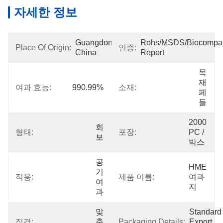
자세한 정보
Guangdong, 
Rohs/MSDS/Biocompatib
Place Of Origin:
인증:
China
Report
목
재 
여과 효능:
990.99%
소재:
페
들
2000 
회
형태:
포장:
PC / 
보
박스
공
HME 
기 
적용:
제품 이름:
여과
여
지
과
맞
Standard 
직경:
춤
Packaging Details:
Export 