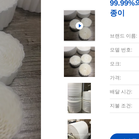
99.99
종이
브랜드 이름:
모델 번호:
모크:
가격:
배달 시간:
지불 조건: