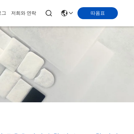
로그
저희와 연락
따옴표