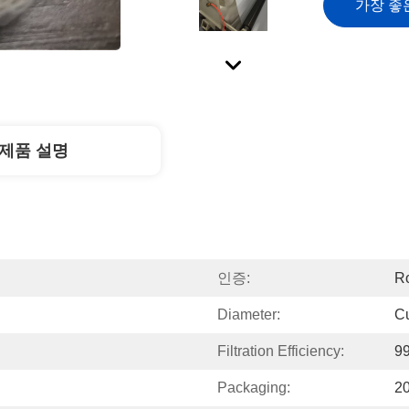
가장 좋
제품 설명
인증:
Ro
Diameter:
C
Filtration Efficiency:
9
Packaging:
2