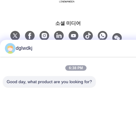
소셜 미디어
dglwdkj
빠른 연락
전화
6:38 PM
86-135-4928-4581
Good day, what product are you looking for?
이메일
info@hmepaper.com
주소
3층, 빌딩 5, 9번 첸글리 애비뉴, 퉁키아오 타운, 조랑카이 하
이테크 지역, 중국 광둥 성 후이저우 시