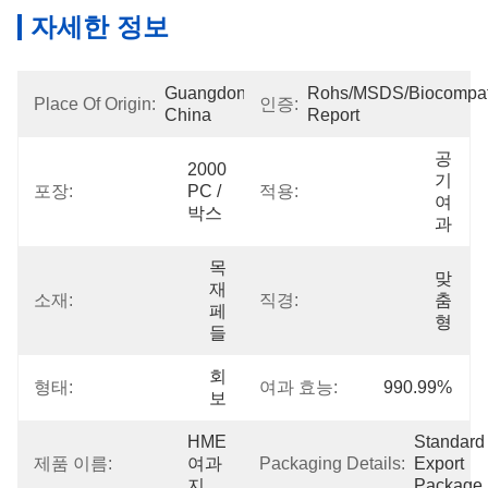
자세한 정보
Guangdong, 
Rohs/MSDS/Biocompatib
Place Of Origin:
인증:
China
Report
공
2000 
기 
포장:
PC / 
적용:
여
박스
과
목
맞
재 
소재:
직경:
춤
페
형
들
회
형태:
여과 효능:
990.99%
보
HME 
Standard 
제품 이름:
여과
Packaging Details:
Export 
지
Package