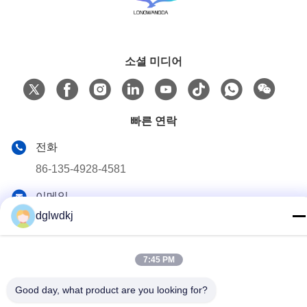
소셜 미디어
빠른 연락
전화
86-135-4928-4581
이메일
dglwdkj
info@hmepaper.com
주소
3층, 빌딩 5, 9번 첸글리 애비뉴, 퉁키아오 타운, 조랑카이 하
7:45 PM
이테크 지역, 중국 광둥 성 후이저우 시
Good day, what product are you looking for?