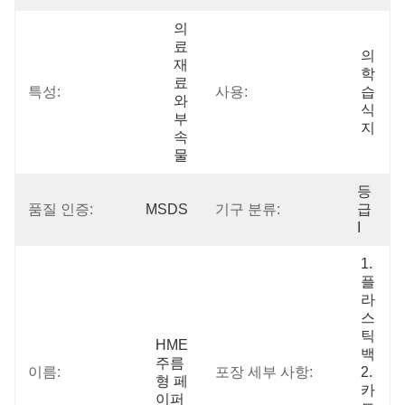
의
료 
의
재
학 
료
특성:
사용:
습
와 
식
부
지
속
물
등
품질 인증:
MSDS
기구 분류:
급 
I
1.
플
라
스
틱 
HME 
백  
주름
이름:
포장 세부 사항:
2.
형 페
카
이퍼