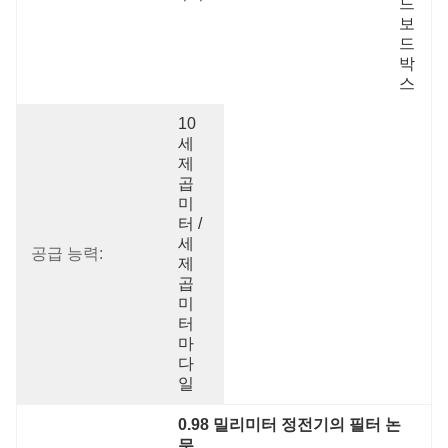
드
보
드 
박
스
10 
세
제
곱 
미
터 / 
세
공급 능력:
제
곱 
미
터
마
다   
일
0.98 밀리미터 정전기의 필터 논
문