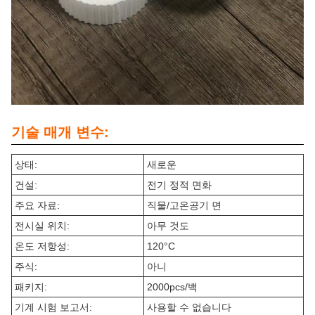
기술 매개 변수:
상태:
새로운
건설:
전기 정적 면화
주요 자료:
직물/고온공기 면
전시실 위치:
아무 것도
온도 저항성:
120°C
주식:
아니
패키지:
2000pcs/백
기계 시험 보고서:
사용할 수 없습니다