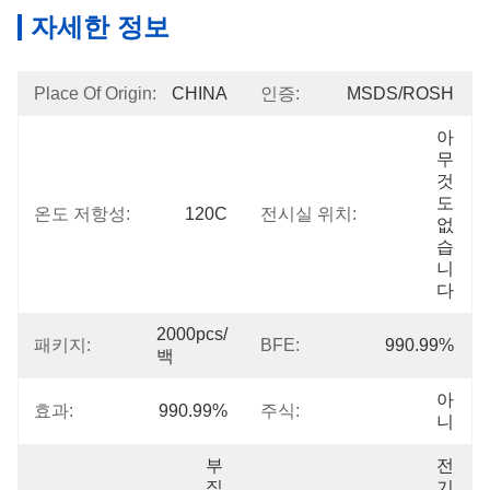
자세한 정보
Place Of Origin:
CHINA
인증:
MSDS/ROSH
아
무 
것
도 
온도 저항성:
120C
전시실 위치:
없
습
니
다
2000pcs/
패키지:
BFE:
990.99%
백
아
효과:
990.99%
주식:
니
부
전
직
기 