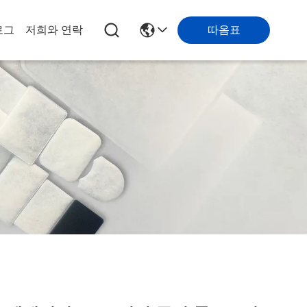
로그
저희와 연락
따옴표