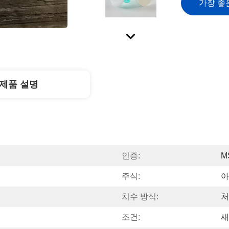
가장 좋
제품 설명
인증:
M
주식:
아
치수 방식:
처
조건:
새