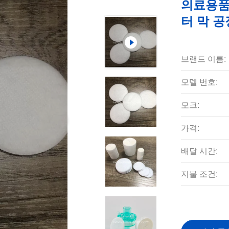
의료용품 
터 막 공
브랜드 이름:
모델 번호:
모크:
가격:
배달 시간:
지불 조건: